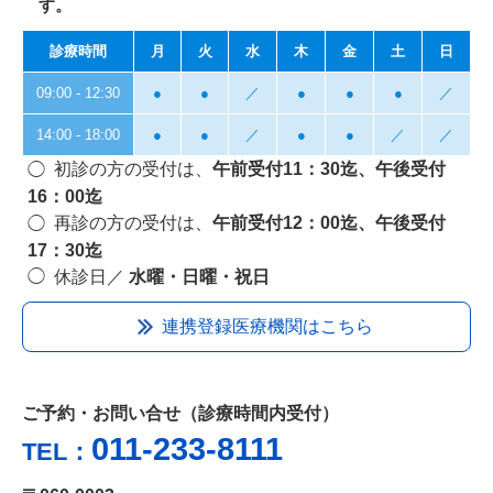
す。
診療時間
月
火
水
木
金
土
日
09:00 - 12:30
●
●
／
●
●
●
／
14:00 - 18:00
●
●
／
●
●
／
／
初診の方の受付は、
午前受付11：30迄、午後受付
16：00迄
再診の方の受付は、
午前受付12：00迄、午後受付
17：30迄
休診日／
水曜・日曜・祝日
連携登録医療機関はこちら
ご予約・お問い合せ（診療時間内受付）
011-233-8111
TEL：